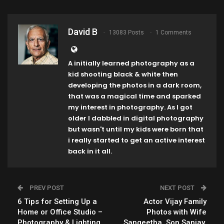
David B
13083 Posts
1 Comments
A initially learned photography as a
kid shooting black & white then
developing the photos in a dark room,
that was a magical time and sparked
my interest in photography. As I got
older I dabbled in digital photography
but wasn't until my kids were born that
i really started to get an active interest
back in it all.
PREV POST
NEXT POST
6 Tips for Setting Up a
Actor Vijay Family
Home or Office Studio –
Photos with Wife
Photography & Lighting
Sangeetha, Son Sanjay,