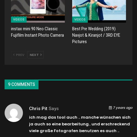
VIDEOS
VIDEOS
instax mini 90 Neo Classic
Best Pre Wedding (2019)
Fujifilm Instant Photo Camera
Navjot & Kiranjot / 3RD EYE
Pictures
PREV
NEXT
9 COMMENTS
7 years ago
Chris Pit
Says
ich mag das tool auch .. manche wünschen sich
ja auch so eine bearbeitung.. und erschreckend
viele große Fotografen benutzen es auch ..