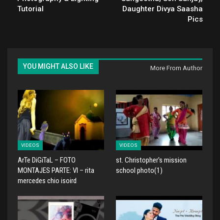
Tutorial
Daughter Divya Saasha
Pics
YOU MIGHT ALSO LIKE
More From Author
VIDEOS
VIDEOS
ArTe DiGiTaL – FOTO
st. Christopher's mission
MONTAJES PARTE: VI – rita
school photo(1)
mercedes chio isoird