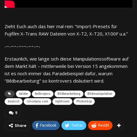
Zieht Euch auch das hier mal rein: “Import-Presets für
Fujifilm X-Trans RAW Dateien von X-T2, X-T20, X100F u.a.”
-~-~~-~~~-~~-~-
Erstaunlich, wie lange sich diese Manipulationssoftware auf
dem Markt hält – mittlerweile bei Version 15 angekommen
ist es noch immer das Paradebeispiel dafür, warum
“Bildbearbeitung” so kontrovers diskutiert wird.
Adobe
Anthropics
Bildbearbeitung
Bildmanipulation
deutsch
ishootyou.com
lightroom
Photoshop
9
Share
Facebook
Twitter
ReddIt