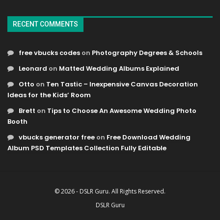
RECENT COMMENTS
free vbucks codes
on
Photography Degrees & Schools
Leonard
on
Matted Wedding Albums Explained
Otto
on
Ten Tastic – Inexpensive Canvas Decoration
Ideas for the Kids’ Room
Brett
on
Tips to Choose An Awesome Wedding Photo
Booth
vbucks generator free
on
Free Download Wedding
Album PSD Templates Collection Fully Editable
© 2026 - DSLR Guru. All Rights Reserved.
DSLR Guru