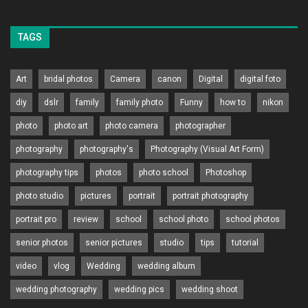
TAGS
Art
bridal photos
Camera
canon
Digital
digital foto
diy
dslr
family
family photo
Funny
how to
nikon
photo
photo art
photo camera
photographer
photography
photography's
Photography (Visual Art Form)
photography tips
photos
photo school
Photoshop
photo studio
pictures
portrait
portrait photography
portrait pro
review
school
school photo
school photos
senior photos
senior pictures
studio
tips
tutorial
video
vlog
Wedding
wedding album
wedding photography
wedding pics
wedding shoot