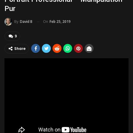
Pur
On
Feb 25, 2019
By
David B
9
Share