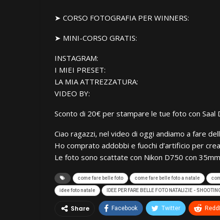
➤ CORSO FOTOGRAFIA PER WINNERS:
➤ MINI-CORSO GRATIS:
INSTAGRAM:
I MIEI PRESET:
LA MIA ATTREZZATURA:
VIDEO BY:
Sconto di 20€ per stampare le tue foto con Saal D
Ciao ragazzi, nel video di oggi andiamo a fare dell
Ho comprato addobbi e fuochi d’artificio per crea
Le foto sono scattate con Nikon D750 con 35mm
come fare belle foto
come fare belle foto a natale
com
idee foto natale
IDEE PER FARE BELLE FOTO NATALIZIE - SHOOTI
Share
Facebook
Twitter
ReddI