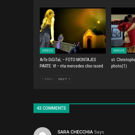
VIDEOS
VIDEOS
ArTe DiGiTaL – FOTO MONTAJES
st. Christoph
PARTE: VI – rita mercedes chio isoird
photo(1)
PREV
NEXT
43 COMMENTS
SARA CHECCHIA
Says