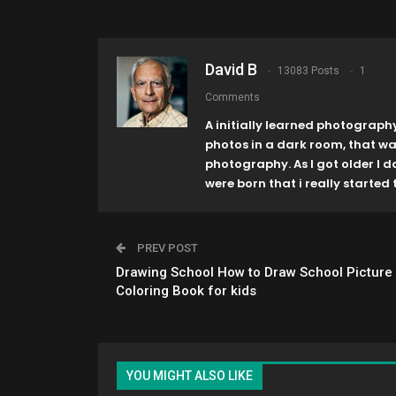
David B
13083 Posts
1
Comments
A initially learned photograph
photos in a dark room, that w
photography. As I got older I 
were born that i really started t
PREV POST
Drawing School How to Draw School Picture
Coloring Book for kids
YOU MIGHT ALSO LIKE