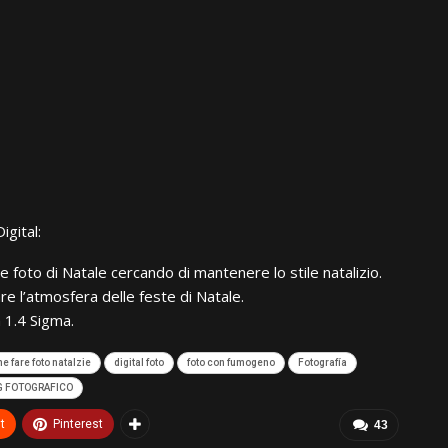
igital:
e foto di Natale cercando di mantenere lo stile natalizio.
re l’atmosfera delle feste di Natale.
 1.4 Sigma.
e fare foto natalzie
digital foto
foto con fumogeno
Fotografía
NG FOTOGRAFICO
t
Pinterest
43