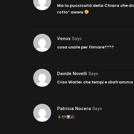
Ma la pucciositá della Chiara che di
rotto” awww
Venox
Says
cosa usate per filmare????
Davide Novelli
Says
Ciao Walter che tempi e diaframma 
Patricia Nocera
Says