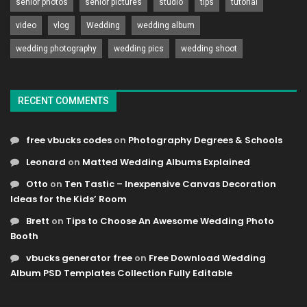
senior photos
senior pictures
studio
tips
tutorial
video
vlog
Wedding
wedding album
wedding photography
wedding pics
wedding shoot
RECENT COMMENTS
free vbucks codes
on
Photography Degrees & Schools
Leonard
on
Matted Wedding Albums Explained
Otto
on
Ten Tastic – Inexpensive Canvas Decoration
Ideas for the Kids’ Room
Brett
on
Tips to Choose An Awesome Wedding Photo
Booth
vbucks generator free
on
Free Download Wedding
Album PSD Templates Collection Fully Editable