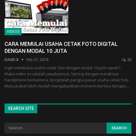
VIDEOS
CARA MEMULAI USAHA CETAK FOTO DIGITAL
DENGAN MODAL 10 JUTA
DAVID B
Feb 27, 2019
38
Ingin membuka usaha cetak foto dengan modal 10 juta rupiah?
Maka video ini adalah jawabannya. Seiring dengan maraknya
handphone berkamera, terciptalah pangsa pasar usaha cetak foto.
Masyarakat lebih mudah mengabadikan moment mereka dengan…
SEARCH SITE