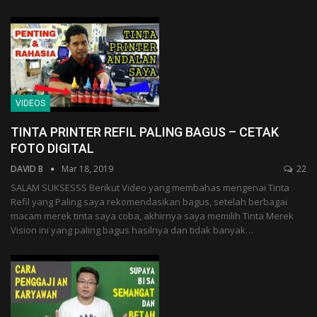
VIDEOS
TINTA PRINTER REFIL PALING BAGUS – CETAK
FOTO DIGITAL
DAVID B
Mar 18, 2019
22
SALAM SUKSESSS Berikut Video yang membahas mengenai Tinta
Refil yang Paling saya rekomendasikan bagus, setelah berbagai
macam merek tinta saya coba, akhirnya saya memilih Tinta Merek
Vision ini yang paling bagus hasilnya dan tidak banyak…