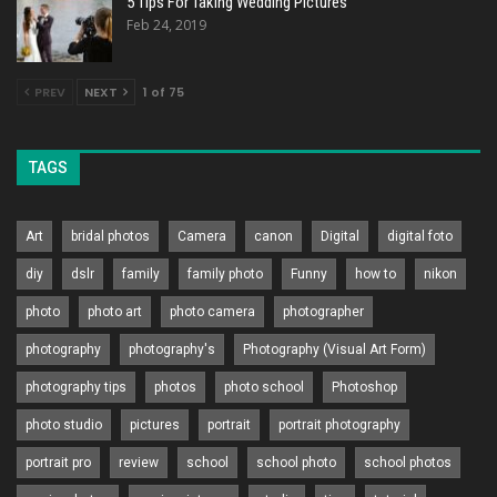
5 Tips For Taking Wedding Pictures
Feb 24, 2019
PREV
NEXT
1 of 75
TAGS
Art
bridal photos
Camera
canon
Digital
digital foto
diy
dslr
family
family photo
Funny
how to
nikon
photo
photo art
photo camera
photographer
photography
photography's
Photography (Visual Art Form)
photography tips
photos
photo school
Photoshop
photo studio
pictures
portrait
portrait photography
portrait pro
review
school
school photo
school photos