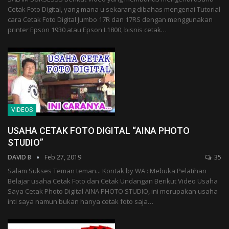
Cetak Foto Digital, yang mana u sekarang dibahas mengenai Tutorial
cara Cetak Foto Digital Jumbo 17R dan 17RS dengan menggunakan
printer Epson 1930 atau Epson L1800, bisnis cetak…
VIDEOS
USAHA CETAK FOTO DIGITAL “AINA PHOTO
STUDIO”
DAVID B
Feb 27, 2019
35
Salam Sukses Teman teman... Kontak by WA : Mebuka Pelatihan
Belajar usaha Cetak Foto dan Cetak Undangan Berikut Video Usaha
Saya Cetak Photo Digital AINA PHOTO STUDIO, ini merupakan usaha
inti saya namun bukan hanya cetak foto saja…