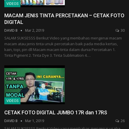
VIDEOS
MACAM JENIS TINTA PERCETAKAN – CETAK FOTO
DIGITAL
DAVID B
Mar 2, 2019
30
SALAM SUKSESSS Berikut Video yang membahas mengenai macam
macam atau jenis tinta unuk percetakan baik pada media kertas,
kain, topi, pin dll Macam macam tinta dalam dunia Percetakan 1.
Tinta Pigment 2. Tinta Dye 3. Tinta Sublimation 4.…
VIDEOS
CETAK FOTO DIGITAL JUMBO 17R dan 17RS
DAVID B
Mar 1, 2019
26
SALAM SUKSESSS Berikut Video yang membahas mengenai usaha